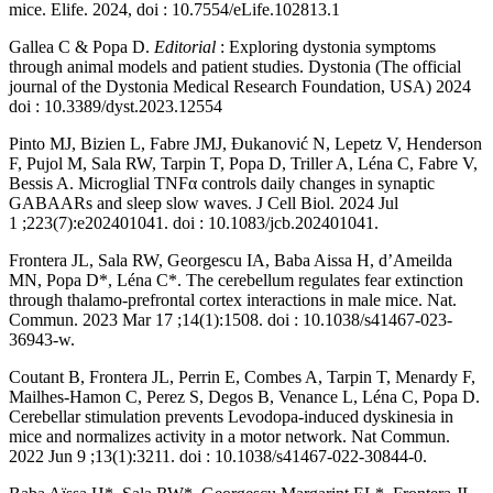
mice. Elife. 2024, doi : 10.7554/eLife.102813.1
Gallea C & Popa D.
Editorial
: Exploring dystonia symptoms
through animal models and patient studies. Dystonia (The official
journal of the Dystonia Medical Research Foundation, USA) 2024
doi : 10.3389/dyst.2023.12554
Pinto MJ, Bizien L, Fabre JMJ, Ðukanović N, Lepetz V, Henderson
F, Pujol M, Sala RW, Tarpin T, Popa D, Triller A, Léna C, Fabre V,
Bessis A. Microglial TNFα controls daily changes in synaptic
GABAARs and sleep slow waves. J Cell Biol. 2024 Jul
1 ;223(7):e202401041. doi : 10.1083/jcb.202401041.
Frontera JL, Sala RW, Georgescu IA, Baba Aissa H, d’Ameilda
MN, Popa D*, Léna C*. The cerebellum regulates fear extinction
through thalamo-prefrontal cortex interactions in male mice. Nat.
Commun. 2023 Mar 17 ;14(1):1508. doi : 10.1038/s41467-023-
36943-w.
Coutant B, Frontera JL, Perrin E, Combes A, Tarpin T, Menardy F,
Mailhes-Hamon C, Perez S, Degos B, Venance L, Léna C, Popa D.
Cerebellar stimulation prevents Levodopa-induced dyskinesia in
mice and normalizes activity in a motor network. Nat Commun.
2022 Jun 9 ;13(1):3211. doi : 10.1038/s41467-022-30844-0.