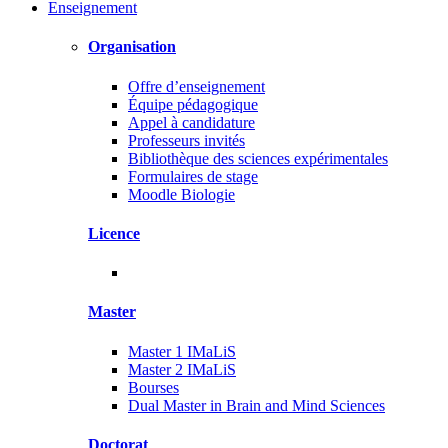
Enseignement
Organisation
Offre d’enseignement
Équipe pédagogique
Appel à candidature
Professeurs invités
Bibliothèque des sciences expérimentales
Formulaires de stage
Moodle Biologie
Licence
Master
Master 1 IMaLiS
Master 2 IMaLiS
Bourses
Dual Master in Brain and Mind Sciences
Doctorat