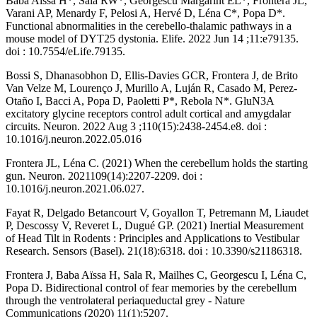
Baba Aïssa H*, Sala RW*, Georgescu Margarint EL*, Frontera JL,
Varani AP, Menardy F, Pelosi A, Hervé D, Léna C*, Popa D*.
Functional abnormalities in the cerebello-thalamic pathways in a
mouse model of DYT25 dystonia. Elife. 2022 Jun 14 ;11:e79135.
doi : 10.7554/eLife.79135.
Bossi S, Dhanasobhon D, Ellis-Davies GCR, Frontera J, de Brito
Van Velze M, Lourenço J, Murillo A, Luján R, Casado M, Perez-
Otaño I, Bacci A, Popa D, Paoletti P*, Rebola N*. GluN3A
excitatory glycine receptors control adult cortical and amygdalar
circuits. Neuron. 2022 Aug 3 ;110(15):2438-2454.e8. doi :
10.1016/j.neuron.2022.05.016
Frontera JL, Léna C. (2021) When the cerebellum holds the starting
gun. Neuron. 2021109(14):2207-2209. doi :
10.1016/j.neuron.2021.06.027.
Fayat R, Delgado Betancourt V, Goyallon T, Petremann M, Liaudet
P, Descossy V, Reveret L, Dugué GP. (2021) Inertial Measurement
of Head Tilt in Rodents : Principles and Applications to Vestibular
Research. Sensors (Basel). 21(18):6318. doi : 10.3390/s21186318.
Frontera J, Baba Aïssa H, Sala R, Mailhes C, Georgescu I, Léna C,
Popa D. Bidirectional control of fear memories by the cerebellum
through the ventrolateral periaqueductal grey - Nature
Communications (2020) 11(1):5207.