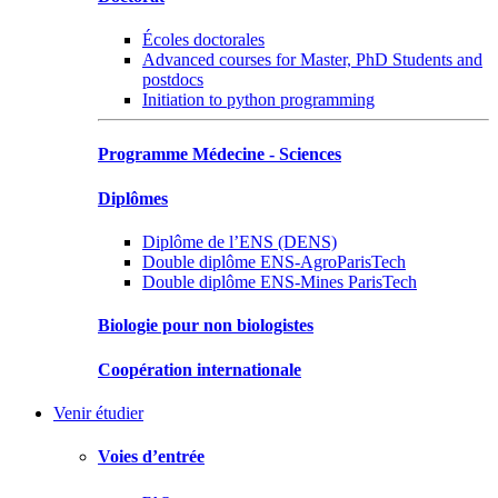
Écoles doctorales
Advanced courses for Master, PhD Students and
postdocs
Initiation to python programming
Programme Médecine - Sciences
Diplômes
Diplôme de l’ENS (DENS)
Double diplôme ENS-AgroParisTech
Double diplôme ENS-Mines ParisTech
Biologie pour non biologistes
Coopération internationale
Venir étudier
Voies d’entrée