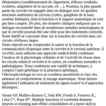
élémentaires (conditionnement de clignement, réflexes vestibulo-
oculaires, adaptation de la saccade, etc ...). Pourtant, la plus grande
partie du cervelet est engagée dans un dialogue avec les grandes
structures antérieures du cerveau (cortex, ganglions de la base,
système limbique), dont la fonction et le support anatomique ne sont
pas bien compris. De plus, des données cliniques indiquent que ce
dialogue est perturbé dans de nombreuses maladies neurologiques et
que le cervelet pourrait être une cible pour des traitements correctifs.
Notre intérêt se concentre donc sur la fonction du cervelet dans ces
circuits cérébraux larges.
Notre objectif est de comprendre la nature et la fonction de la
communication réciproque entre le cervelet et le cerveau antérieur. À
cet effet, nous utilisons une approche multi-échelle combinant
l’analyse de la physiologie cellulaire et de l’activité de réseau dans
les circuits reliant le cervelet et le cortex, en conditions normales et
pathologiques. Nous combinons une variété de techniques, y
compris l’opto-génétique et la pharmaco-génétique,
l’électrophysiologie in vivo en condition anesthésiée et chez des
animaux en comportement, le traçage anatomique. Nous faisons
également l’utilisation de traitement du signal avancé et d’approches
théoriques.
Varani AP, Mailhes-Hamon C, Sala RW, Fouda S, Frontera JL,
Léna C*, Popa D*. Multiple functions of cerebellar-thalamic
neurons in learning and offline consolidation of a motor skill in