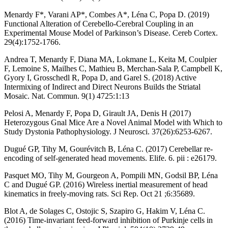
Menardy F*, Varani AP*, Combes A*, Léna C, Popa D. (2019)
Functional Alteration of Cerebello-Cerebral Coupling in an
Experimental Mouse Model of Parkinson’s Disease. Cereb Cortex.
29(4):1752-1766.
Andrea T, Menardy F, Diana MA, Lokmane L, Keita M, Coulpier
F, Lemoine S, Mailhes C, Mathieu B, Merchan-Sala P, Campbell K,
Gyory I, Grosschedl R, Popa D, and Garel S. (2018) Active
Intermixing of Indirect and Direct Neurons Builds the Striatal
Mosaic. Nat. Commun. 9(1) 4725:1:13
Pelosi A, Menardy F, Popa D, Girault JA, Denis H (2017)
Heterozygous Gnal Mice Are a Novel Animal Model with Which to
Study Dystonia Pathophysiology. J Neurosci. 37(26):6253-6267.
Dugué GP, Tihy M, Gourévitch B, Léna C. (2017) Cerebellar re-
encoding of self-generated head movements. Elife. 6. pii : e26179.
Pasquet MO, Tihy M, Gourgeon A, Pompili MN, Godsil BP, Léna
C and Dugué GP. (2016) Wireless inertial measurement of head
kinematics in freely-moving rats. Sci Rep. Oct 21 ;6:35689.
Blot A, de Solages C, Ostojic S, Szapiro G, Hakim V, Léna C.
(2016) Time-invariant feed-forward inhibition of Purkinje cells in