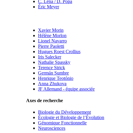
C. Léna / D. Popa
Éric Meyer
Xavier Morin
Hélène Morlon
Lionel Navarro
Pierre Paoletti
Hugues Roest Crollius
Iris Salecker
Nathalie Spassky
Terence Strick
Germán Sumbre
Henrique Teotónio
Anna Zhukova
JF Allemand - équipe associée
Axes de recherche
Biologie du Développement
Écologie et Biologie de l’Évolution
Génomique Fonctionnelle
Neurosciences