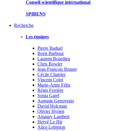
Conseil scientifique international
SPIBENS
Recherche
Les équipes
Pierre Baduel
Boris Barbour
Laurent Bourdieu
Chris Bowler
Jean-François Brunet
Cécile Charrier
Vincent Colot
Marie-Anne Félix
Régis Ferrière
Sonia Garel
Auguste Genovesio
David Holcman
Olivier Hyrien
Amaury Lambert
Hervé Le Hir
Alice Lebreton