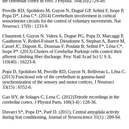
the cerebellar cortex in vivo. J Physiol. 594(10):2729-49.
Proville RD, Spolidoro M, Guyon N, Dugué GP, Selimi F, Isope P,
Popa D*, Léna C*. (2014) Cerebellum involvement in cortical
sensorimotor circuits for the control of voluntary movements. Nat
Neurosci. 17(9) : 1233-9.
Chaumont J, Guyon N, Valera A, Dugue PG, Popa D, Marcaggi P,
Gautheron V, Reibel-Foisset S, Dieudonne S, Stephan A, Barrot M,
Cassel JC, Dupont JL, Doussau F, Poulain B, Selimi F*, Léna C*,
Isope P*. (2013) Clusters of Cerebellar Purkinje cells control their
afferent climbing fiber discharge. Proc Natl Acad Sci U S A.
110(40) : 16223-8.
Popa D, Spolidoro M, Proville RD, Guyon N, Belliveau L, Léna C.
(2013) Functional role of the cerebellum in gamma-band
synchronization of the sensory and motor cortices. J Neurosci
33(15) : 6552-6.
Gao HY, de Solages C, Lena C. (2012)Tetrode recordings in the
cerebellar cortex. J Physiol Paris. 106(3-4) : 128-36.
Duvarci S*, Popa D*, Paré D. (2011), Central amygdala activity
during fear conditioning, Journal of Neuroscience 31(1) : 289-94.