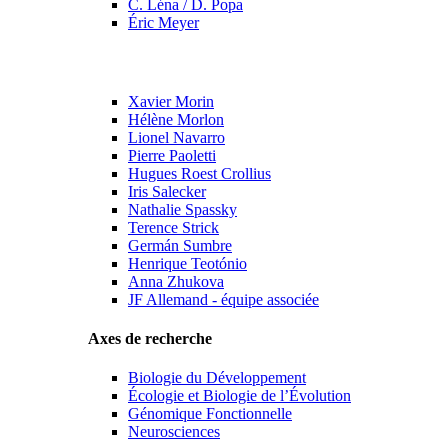
C. Léna / D. Popa
Éric Meyer
Xavier Morin
Hélène Morlon
Lionel Navarro
Pierre Paoletti
Hugues Roest Crollius
Iris Salecker
Nathalie Spassky
Terence Strick
Germán Sumbre
Henrique Teotónio
Anna Zhukova
JF Allemand - équipe associée
Axes de recherche
Biologie du Développement
Écologie et Biologie de l’Évolution
Génomique Fonctionnelle
Neurosciences