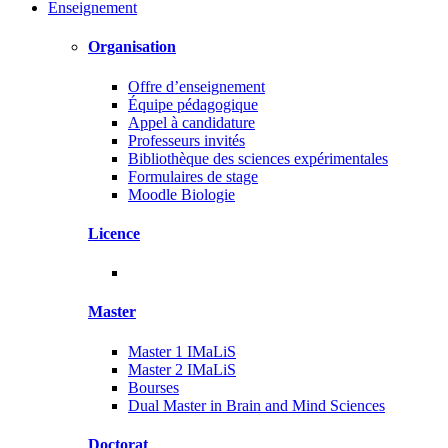
Enseignement
Organisation
Offre d’enseignement
Équipe pédagogique
Appel à candidature
Professeurs invités
Bibliothèque des sciences expérimentales
Formulaires de stage
Moodle Biologie
Licence
Master
Master 1 IMaLiS
Master 2 IMaLiS
Bourses
Dual Master in Brain and Mind Sciences
Doctorat