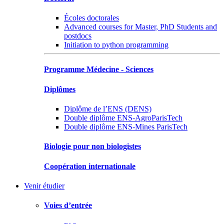
Écoles doctorales
Advanced courses for Master, PhD Students and
postdocs
Initiation to python programming
Programme Médecine - Sciences
Diplômes
Diplôme de l’ENS (DENS)
Double diplôme ENS-AgroParisTech
Double diplôme ENS-Mines ParisTech
Biologie pour non biologistes
Coopération internationale
Venir étudier
Voies d’entrée