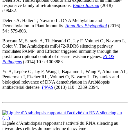
Deleris A. Transcriptional control and exploitation of an immune-
responsive family of retrotransposons.
Embo Journal
(2018)
e98482.
Deleris A, Halter T, Navarro L. DNA Methylation and
Demethylation in Plant Immunity.
Annu Rev Phytopathol
(2016)
54 : 579-603.
Boccara M, Sarazin A, Thiébeauld O, Jay F, Voinnet O, Navarro L,
Colot V. The Arabidopsis miR472-RDR6 silencing pathway
modulates PAMP- and Effector-triggered immunity through the
post-transcriptional control of disease resistance genes.
PLOS
Pathogens
(2014) 10 : e1003883.
Yu A, Lepère G, Jay F, Wang J, Bapaume L, Wang Y, Abraham AL,
Penterman J, Fischer RL, Voinnet O, Navarro L. Dynamics and
biological relevance of DNA demethylation in Arabidopsis
antibacterial defense.
PNAS
(2013) 110 : 2389-2394.
Lignée d’Arabidopsis rapportant l’activité du RNA silencing au
niveau des cellules du parenchyme du xylème