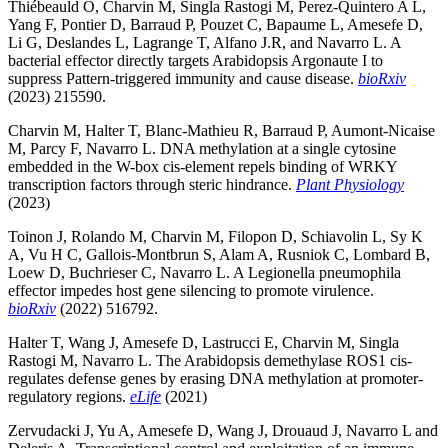
Thiébeauld O, Charvin M, Singla Rastogi M, Perez-Quintero A L,
Yang F, Pontier D, Barraud P, Pouzet C, Bapaume L, Amesefe D,
Li G, Deslandes L, Lagrange T, Alfano J.R, and Navarro L. A
bacterial effector directly targets Arabidopsis Argonaute I to
suppress Pattern-triggered immunity and cause disease.
bioRxiv
(2023) 215590.
Charvin M, Halter T, Blanc-Mathieu R, Barraud P, Aumont-Nicaise
M, Parcy F, Navarro L. DNA methylation at a single cytosine
embedded in the W-box cis-element repels binding of WRKY
transcription factors through steric hindrance.
Plant Physiology
(2023)
Toinon J, Rolando M, Charvin M, Filopon D, Schiavolin L, Sy K
A, Vu H C, Gallois-Montbrun S, Alam A, Rusniok C, Lombard B,
Loew D, Buchrieser C, Navarro L. A Legionella pneumophila
effector impedes host gene silencing to promote virulence.
bioRxiv
(2022) 516792.
Halter T, Wang J, Amesefe D, Lastrucci E, Charvin M, Singla
Rastogi M, Navarro L. The Arabidopsis demethylase ROS1 cis-
regulates defense genes by erasing DNA methylation at promoter-
regulatory regions.
eLife
(2021)
Zervudacki J, Yu A, Amesefe D, Wang J, Drouaud J, Navarro L and