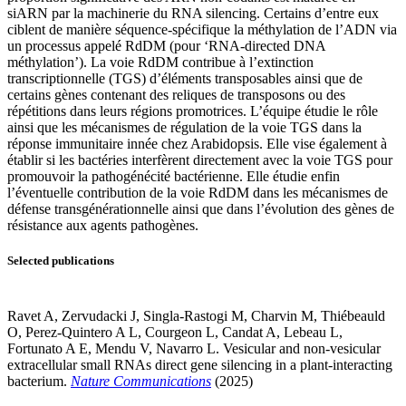
siARN par la machinerie du RNA silencing. Certains d’entre eux
ciblent de manière séquence-spécifique la méthylation de l’ADN via
un processus appelé RdDM (pour ‘RNA-directed DNA
méthylation’). La voie RdDM contribue à l’extinction
transcriptionnelle (TGS) d’éléments transposables ainsi que de
certains gènes contenant des reliques de transposons ou des
répétitions dans leurs régions promotrices. L’équipe étudie le rôle
ainsi que les mécanismes de régulation de la voie TGS dans la
réponse immunitaire innée chez Arabidopsis. Elle vise également à
établir si les bactéries interfèrent directement avec la voie TGS pour
promouvoir la pathogénécité bactérienne. Elle étudie enfin
l’éventuelle contribution de la voie RdDM dans les mécanismes de
défense transgénérationnelle ainsi que dans l’évolution des gènes de
résistance aux agents pathogènes.
Selected publications
Ravet A, Zervudacki J, Singla-Rastogi M, Charvin M, Thiébeauld
O, Perez-Quintero A L, Courgeon L, Candat A, Lebeau L,
Fortunato A E, Mendu V, Navarro L. Vesicular and non-vesicular
extracellular small RNAs direct gene silencing in a plant-interacting
bacterium.
Nature Communications
(2025)