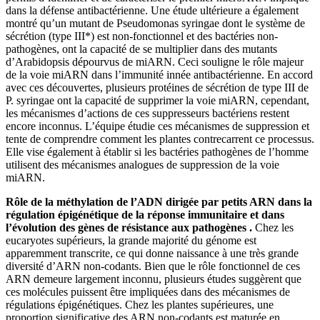
dans la défense antibactérienne. Une étude ultérieure a également
montré qu’un mutant de Pseudomonas syringae dont le système de
sécrétion (type III*) est non-fonctionnel et des bactéries non-
pathogènes, ont la capacité de se multiplier dans des mutants
d’Arabidopsis dépourvus de miARN. Ceci souligne le rôle majeur
de la voie miARN dans l’immunité innée antibactérienne. En accord
avec ces découvertes, plusieurs protéines de sécrétion de type III de
P. syringae ont la capacité de supprimer la voie miARN, cependant,
les mécanismes d’actions de ces suppresseurs bactériens restent
encore inconnus. L’équipe étudie ces mécanismes de suppression et
tente de comprendre comment les plantes contrecarrent ce processus.
Elle vise également à établir si les bactéries pathogènes de l’homme
utilisent des mécanismes analogues de suppression de la voie
miARN.
Rôle de la méthylation de l’ADN dirigée par petits ARN dans la
régulation épigénétique de la réponse immunitaire et dans
l’évolution des gènes de résistance aux pathogènes .
Chez les
eucaryotes supérieurs, la grande majorité du génome est
apparemment transcrite, ce qui donne naissance à une très grande
diversité d’ARN non-codants. Bien que le rôle fonctionnel de ces
ARN demeure largement inconnu, plusieurs études suggèrent que
ces molécules puissent être impliquées dans des mécanismes de
régulations épigénétiques. Chez les plantes supérieures, une
proportion significative des ARN non-codants est maturée en