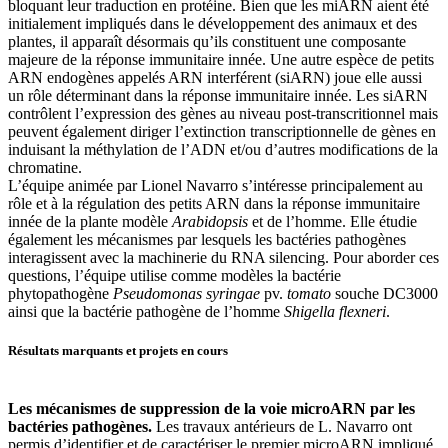
bloquant leur traduction en protéine. Bien que les miARN aient été
initialement impliqués dans le développement des animaux et des
plantes, il apparaît désormais qu’ils constituent une composante
majeure de la réponse immunitaire innée. Une autre espèce de petits
ARN endogènes appelés ARN interférent (siARN) joue elle aussi
un rôle déterminant dans la réponse immunitaire innée. Les siARN
contrôlent l’expression des gènes au niveau post-transcritionnel mais
peuvent également diriger l’extinction transcriptionnelle de gènes en
induisant la méthylation de l’ADN et/ou d’autres modifications de la
chromatine.
L’équipe animée par Lionel Navarro s’intéresse principalement au
rôle et à la régulation des petits ARN dans la réponse immunitaire
innée de la plante modèle
Arabidopsis
et de l’homme. Elle étudie
également les mécanismes par lesquels les bactéries pathogènes
interagissent avec la machinerie du RNA silencing. Pour aborder ces
questions, l’équipe utilise comme modèles la bactérie
phytopathogène
Pseudomonas syringae
pv.
tomato
souche DC3000
ainsi que la bactérie pathogène de l’homme
Shigella flexneri
.
Résultats marquants et projets en cours
Les mécanismes de suppression de la voie microARN par les
bactéries pathogènes.
Les travaux antérieurs de L. Navarro ont
permis d’identifier et de caractériser le premier microARN impliqué