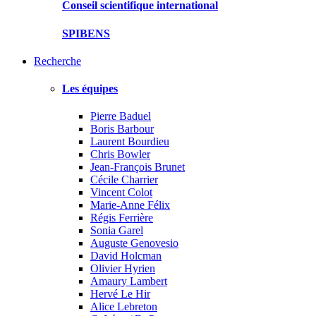
Conseil scientifique international
SPIBENS
Recherche
Les équipes
Pierre Baduel
Boris Barbour
Laurent Bourdieu
Chris Bowler
Jean-François Brunet
Cécile Charrier
Vincent Colot
Marie-Anne Félix
Régis Ferrière
Sonia Garel
Auguste Genovesio
David Holcman
Olivier Hyrien
Amaury Lambert
Hervé Le Hir
Alice Lebreton