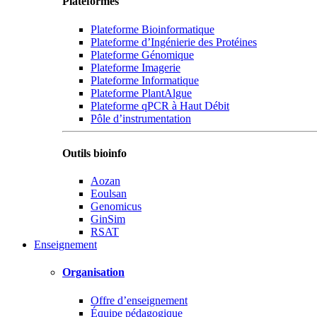
Plateformes
Plateforme Bioinformatique
Plateforme d’Ingénierie des Protéines
Plateforme Génomique
Plateforme Imagerie
Plateforme Informatique
Plateforme PlantAlgue
Plateforme qPCR à Haut Débit
Pôle d’instrumentation
Outils bioinfo
Aozan
Eoulsan
Genomicus
GinSim
RSAT
Enseignement
Organisation
Offre d’enseignement
Équipe pédagogique