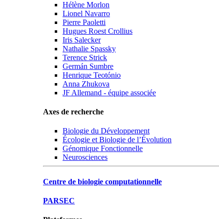
Hélène Morlon
Lionel Navarro
Pierre Paoletti
Hugues Roest Crollius
Iris Salecker
Nathalie Spassky
Terence Strick
Germán Sumbre
Henrique Teotónio
Anna Zhukova
JF Allemand - équipe associée
Axes de recherche
Biologie du Développement
Écologie et Biologie de l’Évolution
Génomique Fonctionnelle
Neurosciences
Centre de biologie computationnelle
PARSEC