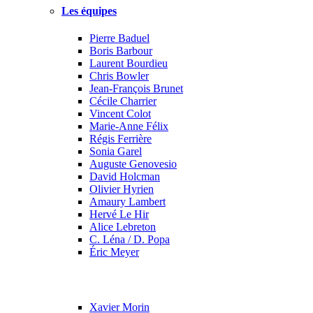
Les équipes
Pierre Baduel
Boris Barbour
Laurent Bourdieu
Chris Bowler
Jean-François Brunet
Cécile Charrier
Vincent Colot
Marie-Anne Félix
Régis Ferrière
Sonia Garel
Auguste Genovesio
David Holcman
Olivier Hyrien
Amaury Lambert
Hervé Le Hir
Alice Lebreton
C. Léna / D. Popa
Éric Meyer
Xavier Morin