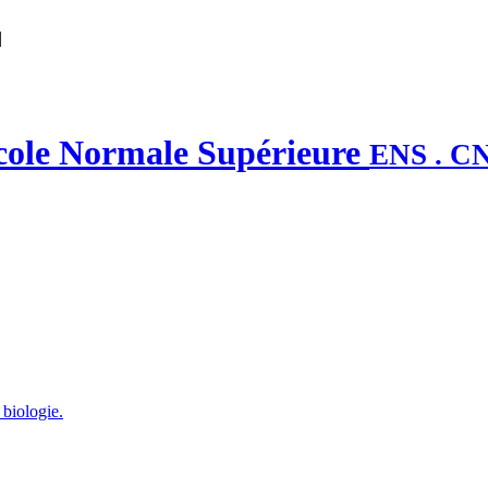
|
'École Normale Supérieure
ENS . C
 biologie.