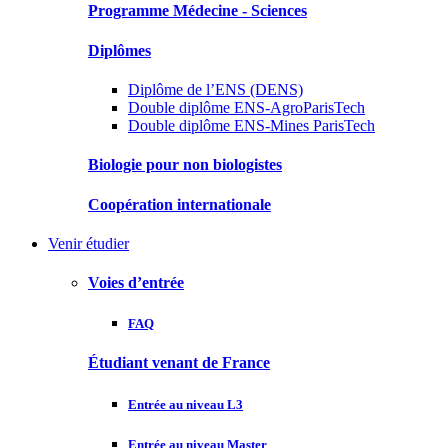
Programme Médecine - Sciences
Diplômes
Diplôme de l’ENS (DENS)
Double diplôme ENS-AgroParisTech
Double diplôme ENS-Mines ParisTech
Biologie pour non biologistes
Coopération internationale
Venir étudier
Voies d’entrée
FAQ
Étudiant venant de France
Entrée au niveau L3
Entrée au niveau Master