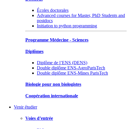
Écoles doctorales
Advanced courses for Master, PhD Students and
postdocs
Initiation to python programming
Programme Médecine - Sciences
Diplômes
Diplôme de l’ENS (DENS)
Double diplôme ENS-AgroParisTech
Double diplôme ENS-Mines ParisTech
Biologie pour non biologistes
Coopération internationale
Venir étudier
Voies d’entrée