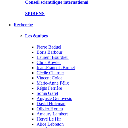
Conseil scientifique international
SPIBENS
Recherche
Les équipes
Pierre Baduel
Boris Barbour
Laurent Bourdieu
Chris Bowler
Jean-François Brunet
Cécile Charrier
Vincent Colot
Marie-Anne Félix
Régis Ferrière
Sonia Garel
Auguste Genovesio
David Holcman
Olivier Hyrien
Amaury Lambert
Hervé Le Hir
Alice Lebreton