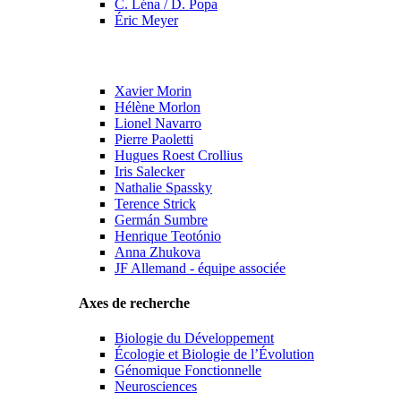
C. Léna / D. Popa
Éric Meyer
Xavier Morin
Hélène Morlon
Lionel Navarro
Pierre Paoletti
Hugues Roest Crollius
Iris Salecker
Nathalie Spassky
Terence Strick
Germán Sumbre
Henrique Teotónio
Anna Zhukova
JF Allemand - équipe associée
Axes de recherche
Biologie du Développement
Écologie et Biologie de l’Évolution
Génomique Fonctionnelle
Neurosciences