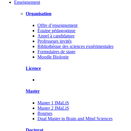
Enseignement
Organisation
Offre d’enseignement
Équipe pédagogique
Appel à candidature
Professeurs invités
Bibliothèque des sciences expérimentales
Formulaires de stage
Moodle Biologie
Licence
Master
Master 1 IMaLiS
Master 2 IMaLiS
Bourses
Dual Master in Brain and Mind Sciences
Doctorat