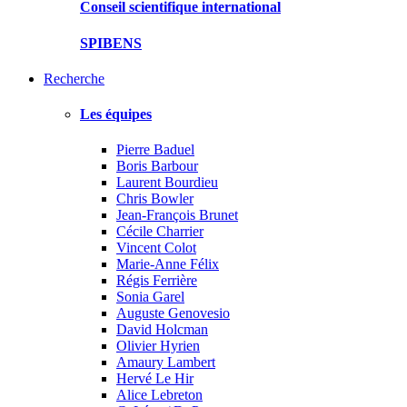
Conseil scientifique international
SPIBENS
Recherche
Les équipes
Pierre Baduel
Boris Barbour
Laurent Bourdieu
Chris Bowler
Jean-François Brunet
Cécile Charrier
Vincent Colot
Marie-Anne Félix
Régis Ferrière
Sonia Garel
Auguste Genovesio
David Holcman
Olivier Hyrien
Amaury Lambert
Hervé Le Hir
Alice Lebreton