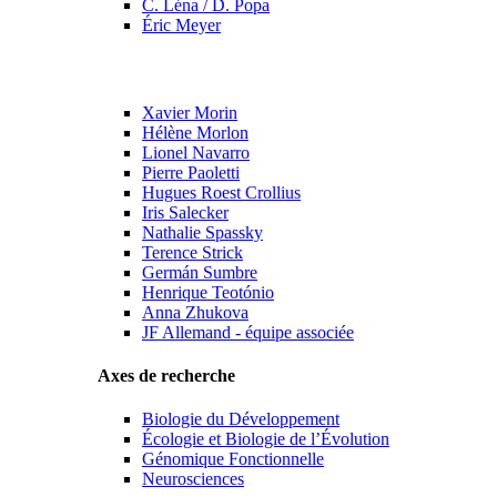
C. Léna / D. Popa
Éric Meyer
Xavier Morin
Hélène Morlon
Lionel Navarro
Pierre Paoletti
Hugues Roest Crollius
Iris Salecker
Nathalie Spassky
Terence Strick
Germán Sumbre
Henrique Teotónio
Anna Zhukova
JF Allemand - équipe associée
Axes de recherche
Biologie du Développement
Écologie et Biologie de l’Évolution
Génomique Fonctionnelle
Neurosciences