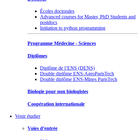
Écoles doctorales
Advanced courses for Master, PhD Students and
postdocs
Initiation to python programming
Programme Médecine - Sciences
Diplômes
Diplôme de l’ENS (DENS)
Double diplôme ENS-AgroParisTech
Double diplôme ENS-Mines ParisTech
Biologie pour non biologistes
Coopération internationale
Venir étudier
Voies d’entrée