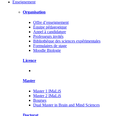
Enseignement
Organisation
Offre d’enseignement
Équipe pédagogique
Appel à candidature
Professeurs invités
Bibliothèque des sciences expérimentales
Formulaires de stage
Moodle Biologie
Licence
Master
Master 1 IMaLiS
Master 2 IMaLiS
Bourses
Dual Master in Brain and Mind Sciences
Doctorat