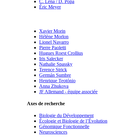
C. Léna / D. Popa
Éric Meyer
Xavier Morin
Hélène Morlon
Lionel Navarro
Pierre Paoletti
Hugues Roest Crollius
Iris Salecker
Nathalie Spassky
Terence Strick
Germán Sumbre
Henrique Teotónio
Anna Zhukova
JF Allemand - équipe associée
Axes de recherche
Biologie du Développement
Écologie et Biologie de l’Évolution
Génomique Fonctionnelle
Neurosciences