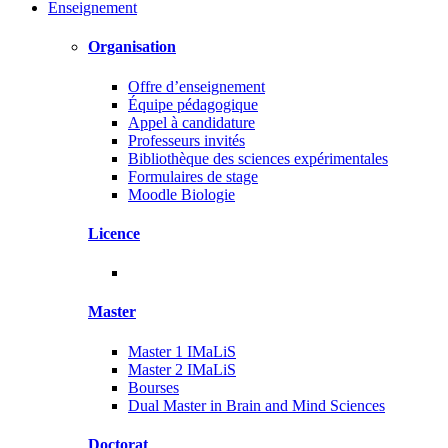
Enseignement
Organisation
Offre d’enseignement
Équipe pédagogique
Appel à candidature
Professeurs invités
Bibliothèque des sciences expérimentales
Formulaires de stage
Moodle Biologie
Licence
Master
Master 1 IMaLiS
Master 2 IMaLiS
Bourses
Dual Master in Brain and Mind Sciences
Doctorat