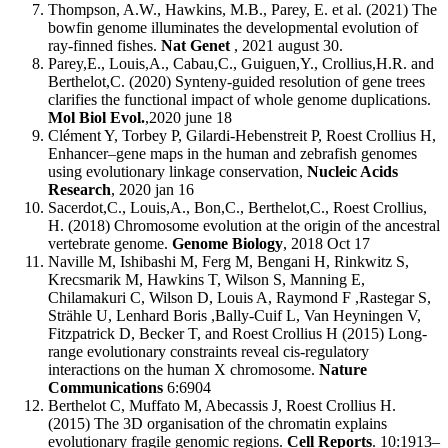
Thompson, A.W., Hawkins, M.B., Parey, E. et al. (2021) The
bowfin genome illuminates the developmental evolution of
ray-finned fishes.
Nat Genet
, 2021 august 30.
Parey,E., Louis,A., Cabau,C., Guiguen,Y., Crollius,H.R. and
Berthelot,C. (2020) Synteny-guided resolution of gene trees
clarifies the functional impact of whole genome duplications.
Mol Biol Evol.
,2020 june 18
Clément Y, Torbey P, Gilardi-Hebenstreit P, Roest Crollius H,
Enhancer–gene maps in the human and zebrafish genomes
using evolutionary linkage conservation,
Nucleic Acids
Research
, 2020 jan 16
Sacerdot,C., Louis,A., Bon,C., Berthelot,C., Roest Crollius,
H. (2018) Chromosome evolution at the origin of the ancestral
vertebrate genome.
Genome Biology
, 2018 Oct 17
Naville M, Ishibashi M, Ferg M, Bengani H, Rinkwitz S,
Krecsmarik M, Hawkins T, Wilson S, Manning E,
Chilamakuri C, Wilson D, Louis A, Raymond F ,Rastegar S,
Strähle U, Lenhard Boris ,Bally-Cuif L, Van Heyningen V,
Fitzpatrick D, Becker T, and Roest Crollius H (2015) Long-
range evolutionary constraints reveal cis-regulatory
interactions on the human X chromosome.
Nature
Communications
6:6904
Berthelot C, Muffato M, Abecassis J, Roest Crollius H.
(2015) The 3D organisation of the chromatin explains
evolutionary fragile genomic regions.
Cell Reports
. 10:1913–