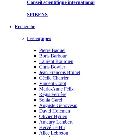
Conseil scientifique international
SPIBENS
Recherche
Les équipes
Pierre Baduel
Boris Barbour
Laurent Bourdieu
Chris Bowler
Jean-François Brunet
Cécile Charrier
Vincent Colot
Marie-Anne Félix
Régis Ferrière
Sonia Garel
Auguste Genovesio
David Holcman
Olivier Hyrien
Amaury Lambert
Hervé Le Hir
Alice Lebreton