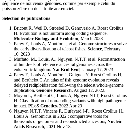
séquence de nouveaux génomes, comme par exemple celui du
poisson zèbre ou de la truite arc-en-ciel.
Selection de publications
Bricout R, Weil D, Stroebel D, Genovesio A, Roest Crollius
H. Evolution is not uniform along coding sequence.
Molecular Biology and Evolution
, March 2023
Parey E, Louis A, Montfort J, et al. Genome structures resolve
the early diversification of teleost fishes.
Science
, February
10, 2023
Muffato, M., Louis, A., Nguyen, N.T.T. et al. Reconstruction
of hundreds of reference ancestral genomes across the
eukaryotic kingdom.
Nat Ecol Evol
, January 17, 2023
Parey E, Louis A, Montfort J, Guiguen Y, Roest Crollius H,
and Berthelot C.An atlas of fish genome evolution reveals
delayed rediploidization following the teleost whole-genome
duplication.
Genome Research
. August 12, 2022.
Moyon L, Berthelot C, Louis A, Nguyen NTT, Roest Crollius
H. Classification of non-coding variants with high pathogenic
impact.
PLoS Genetics.
2022 Apr 29
Nguyen N.T.T, Vincens P., Dufayard J-F., Roest Crollius H.,
Louis A, Genomicus in 2022 : comparative tools for
thousands of genomes and reconstructed ancestors,
Nucleic
Acids Research
, 2021 Nov 18.