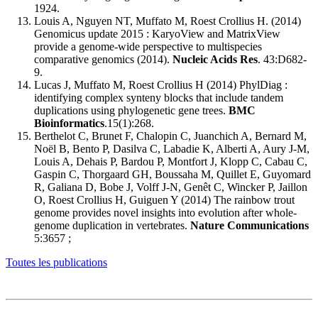
1924.
Louis A, Nguyen NT, Muffato M, Roest Crollius H. (2014)
Genomicus update 2015 : KaryoView and MatrixView
provide a genome-wide perspective to multispecies
comparative genomics (2014).
Nucleic Acids Res
. 43:D682-
9.
Lucas J, Muffato M, Roest Crollius H (2014) PhylDiag :
identifying complex synteny blocks that include tandem
duplications using phylogenetic gene trees.
BMC
Bioinformatics
.15(1):268.
Berthelot C, Brunet F, Chalopin C, Juanchich A, Bernard M,
Noël B, Bento P, Dasilva C, Labadie K, Alberti A, Aury J-M,
Louis A, Dehais P, Bardou P, Montfort J, Klopp C, Cabau C,
Gaspin C, Thorgaard GH, Boussaha M, Quillet E, Guyomard
R, Galiana D, Bobe J, Volff J-N, Genêt C, Wincker P, Jaillon
O, Roest Crollius H, Guiguen Y (2014) The rainbow trout
genome provides novel insights into evolution after whole-
genome duplication in vertebrates.
Nature Communications
5:3657 ;
Toutes les publications