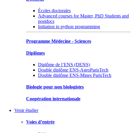
Écoles doctorales
Advanced courses for Master, PhD Students and
postdocs
Initiation to python programming
Programme Médecine - Sciences
Diplômes
Diplôme de l’ENS (DENS)
Double diplôme ENS-AgroParisTech
Double diplôme ENS-Mines ParisTech
Biologie pour non biologistes
Coopération internationale
Venir étudier
Voies d’entrée