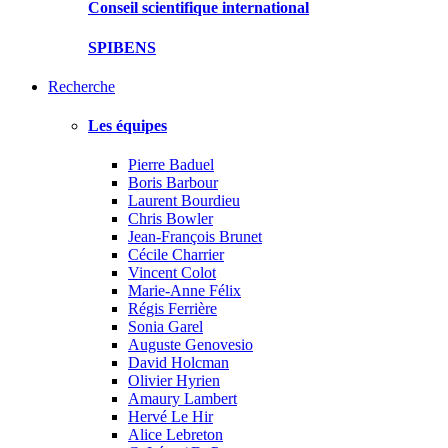
Conseil scientifique international
SPIBENS
Recherche
Les équipes
Pierre Baduel
Boris Barbour
Laurent Bourdieu
Chris Bowler
Jean-François Brunet
Cécile Charrier
Vincent Colot
Marie-Anne Félix
Régis Ferrière
Sonia Garel
Auguste Genovesio
David Holcman
Olivier Hyrien
Amaury Lambert
Hervé Le Hir
Alice Lebreton