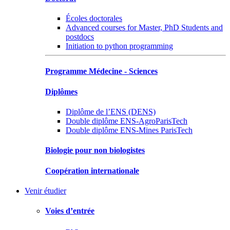
Écoles doctorales
Advanced courses for Master, PhD Students and
postdocs
Initiation to python programming
Programme Médecine - Sciences
Diplômes
Diplôme de l’ENS (DENS)
Double diplôme ENS-AgroParisTech
Double diplôme ENS-Mines ParisTech
Biologie pour non biologistes
Coopération internationale
Venir étudier
Voies d’entrée