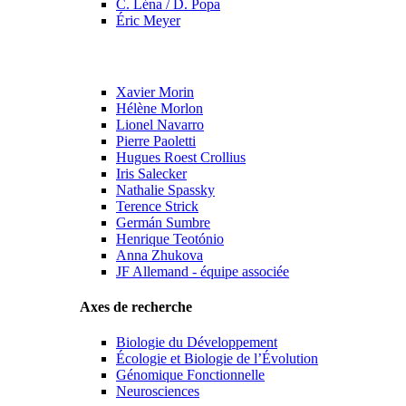
C. Léna / D. Popa
Éric Meyer
Xavier Morin
Hélène Morlon
Lionel Navarro
Pierre Paoletti
Hugues Roest Crollius
Iris Salecker
Nathalie Spassky
Terence Strick
Germán Sumbre
Henrique Teotónio
Anna Zhukova
JF Allemand - équipe associée
Axes de recherche
Biologie du Développement
Écologie et Biologie de l’Évolution
Génomique Fonctionnelle
Neurosciences