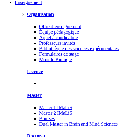
Enseignement
Organisation
Offre d’enseignement
Équipe pédagogique
Appel à candidature
Professeurs invités
Bibliothèque des sciences expérimentales
Formulaires de stage
Moodle Biologie
Licence
Master
Master 1 IMaLiS
Master 2 IMaLiS
Bourses
Dual Master in Brain and Mind Sciences
Doctorat